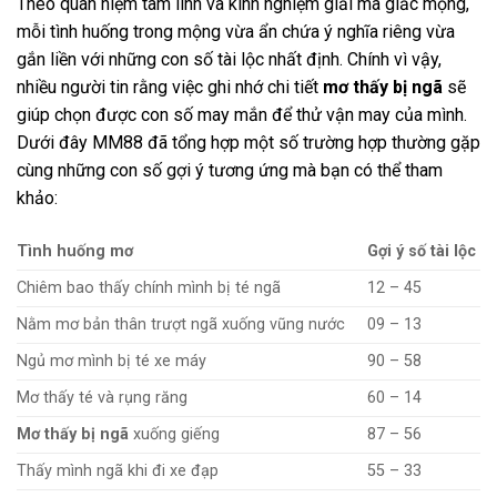
Theo quan niệm tâm linh và kinh nghiệm giải mã giấc mộng,
mỗi tình huống trong mộng vừa ẩn chứa ý nghĩa riêng vừa
gắn liền với những con số tài lộc nhất định. Chính vì vậy,
nhiều người tin rằng việc ghi nhớ chi tiết
mơ thấy bị ngã
sẽ
giúp chọn được con số may mắn để thử vận may của mình.
Dưới đây MM88 đã tổng hợp một số trường hợp thường gặp
cùng những con số gợi ý tương ứng mà bạn có thể tham
khảo:
Tình huống mơ
Gợi ý số tài lộc
Chiêm bao thấy chính mình bị té ngã
12 – 45
Nằm mơ bản thân trượt ngã xuống vũng nước
09 – 13
Ngủ mơ mình bị té xe máy
90 – 58
Mơ thấy té và rụng răng
60 – 14
Mơ thấy bị ngã
xuống giếng
87 – 56
Thấy mình ngã khi đi xe đạp
55 – 33