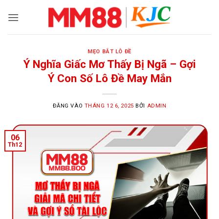
Bỏ
qua
nội
dung
MẸO BẮT LÔ ĐỀ
Ý Nghĩa Giấc Mơ Thấy Bị Ngã – Gợi
Ý Con Số Lô Đề May Mắn
ĐĂNG VÀO
THÁNG 12 6, 2025
BỞI
ADMIN
06
Th12