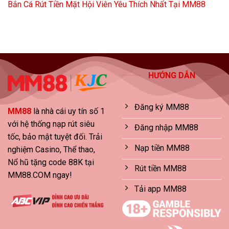
Bắn Cá Rút Tiền Mặt Hội Viên Yêu Thích Nhất Tại MM88
HƯỚNG DẪN
Đăng ký MM88
MM88
là nhà cái uy tín số 1
với hệ thống nạp rút siêu
Đăng nhập MM88
tốc, bảo mật tuyệt đối. Trải
Nạp tiền MM88
nghiệm Casino, Thể thao,
Nổ hũ tặng code 88K tại
Rút tiền MM88
MM88.COM ngay!
Tải app MM88