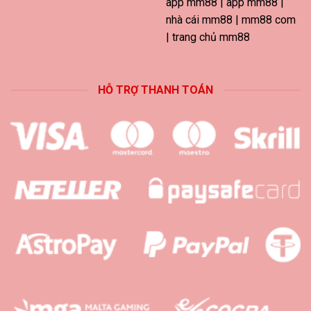
app mm88 | app mm88 |
nhà cái mm88 | mm88 com
| trang chủ mm88
HỖ TRỢ THANH TOÁN