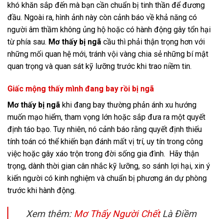
khó khăn sắp đến mà bạn cần chuẩn bị tinh thần để đương
đầu. Ngoài ra, hình ảnh này còn cảnh báo về khả năng có
người âm thầm không ủng hộ hoặc có hành động gây tổn hại
từ phía sau.
Mơ thấy bị ngã
cầu thì phải thận trọng hơn với
những mối quan hệ mới, tránh vội vàng chia sẻ những bí mật
quan trọng và quan sát kỹ lưỡng trước khi trao niềm tin.
Giấc mộng thấy mình đang bay rồi bị ngã
Mơ thấy bị ngã
khi đang bay thường phản ánh xu hướng
muốn mạo hiểm, tham vọng lớn hoặc sắp đưa ra một quyết
định táo bạo. Tuy nhiên, nó cảnh báo rằng quyết định thiếu
tính toán có thể khiến bạn đánh mất vị trí, uy tín trong công
việc hoặc gây xáo trộn trong đời sống gia đình. Hãy thận
trọng, dành thời gian cân nhắc kỹ lưỡng, so sánh lợi hại, xin ý
kiến người có kinh nghiệm và chuẩn bị phương án dự phòng
trước khi hành động.
Xem thêm:
Mơ Thấy Người Chết
Là Điềm