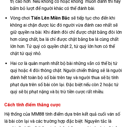
trị cao hơn. Nếu không có hoặc không muốn đánh thì hãy
bấm bỏ lượt để người khác có thể đánh bài.
Vòng chơi
Tiến Lên Miền Bắc
sẽ tiếp tục cho đến khi
không ai chặn được lúc đó người vừa đánh cao nhất sẽ
giữ quyền ra bài. Khi đánh đôi chỉ được chặt bằng đôi lớn
hơn cùng chất, ba lá chỉ được chặt bằng ba lá cùng chất
lớn hơn. Tứ quý có quyền chặt 2, tứ quý lớn hơn có thể
chặt tứ quý nhỏ.
Hai cơ là quân mạnh nhất bộ bài những vẫn có thể bị tứ
quý hoặc 4 đôi thông chặt. Người chiến thắng sẽ là người
đánh hết toàn bộ số bài trên tay và người thua sẽ bị tính
phạt dựa trên số bài còn lại. Đặc biệt nếu còn 2 hoặc tứ
quý sẽ bị phạt nặng và bị trừ tiền cược rất nhiều.
Cách tính điểm thắng cược
Hệ thống của MM88 tính điểm dựa trên kết quả cuối ván số
lá bài còn lại và các trường hợp đặc biệt. Nguyên tắc là