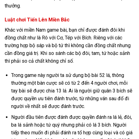
thưởng.
Luật chơi Tiến Lên Miền Bắc
Khác với miền Nam game bài, bạn chỉ được đánh đôi khi
đồng chất như là Rô với Cơ, Tép với Bích. Riêng với các
trường hợp bộ sáp và bộ tứ thì không cần đồng chất nhưng
cần đồng giá trị. Khi so sánh các bộ đôi, tam, tứ hoặc sảnh
thì phải so cả chất không chỉ số.
Trong game này người ta sử dụng bộ bài 52 lá, thông
thường một bàn cược sẽ có từ 2 đến 4 người chơi, mỗi
tay bài sẽ được chia 13 lá. Ai là người giữ quân 3 bích sẽ
được quyền ưu tiên đánh trước, từ những ván sau đổ đi
người về nhất sẽ được đánh trước.
Người đầu tiên được đánh được quyền đánh ra lá lẻ, đôi,
ba lá sảnh hoặc tứ quý nhưng phải có lá 3 bích. Người
tiếp theo muốn đi phải đánh ra tổ hợp cùng loại và có giá