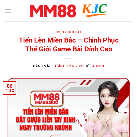
Bỏ
qua
nội
dung
MẸO CHƠI BÀI
Tiến Lên Miền Bắc – Chinh Phục
Thế Giới Game Bài Đỉnh Cao
ĐĂNG VÀO
THÁNG 12 6, 2025
BỞI
ADMIN
06
Th12