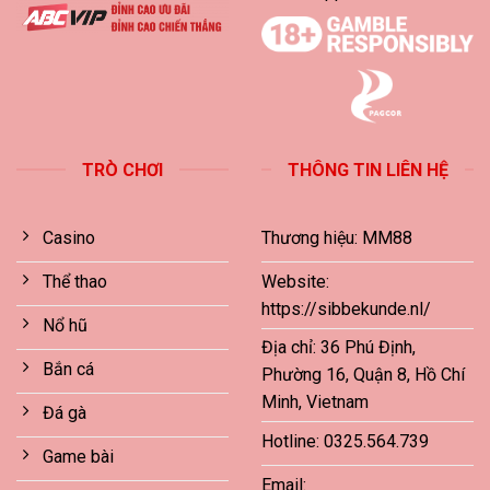
TRÒ CHƠI
THÔNG TIN LIÊN HỆ
Casino
Thương hiệu: MM88
Thể thao
Website:
https://sibbekunde.nl/
Nổ hũ
Địa chỉ: 36 Phú Định,
Bắn cá
Phường 16, Quận 8, Hồ Chí
Minh, Vietnam
Đá gà
Hotline: 0325.564.739
Game bài
Email: