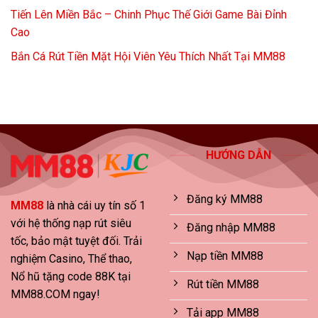
Tiến Lên Miền Bắc – Chinh Phục Thế Giới Game Bài Đỉnh
Cao
Bắn Cá Rút Tiền Mặt Hội Viên Yêu Thích Nhất Tại MM88
HƯỚNG DẪN
Đăng ký MM88
MM88
là nhà cái uy tín số 1
với hệ thống nạp rút siêu
Đăng nhập MM88
tốc, bảo mật tuyệt đối. Trải
Nạp tiền MM88
nghiệm Casino, Thể thao,
Nổ hũ tặng code 88K tại
Rút tiền MM88
MM88.COM ngay!
Tải app MM88