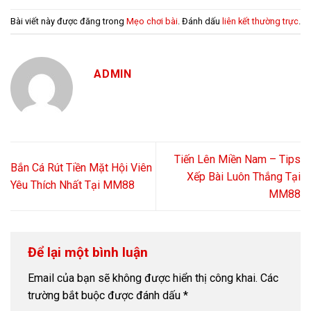
Bài viết này được đăng trong
Mẹo chơi bài
. Đánh dấu
liên kết thường trực
.
ADMIN
Tiến Lên Miền Nam – Tips
Bắn Cá Rút Tiền Mặt Hội Viên
Xếp Bài Luôn Thắng Tại
Yêu Thích Nhất Tại MM88
MM88
Để lại một bình luận
Email của bạn sẽ không được hiển thị công khai.
Các
trường bắt buộc được đánh dấu
*