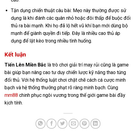
Tận dụng chiến thuật câu bài: Mẹo này thường được sử
dụng là khi đánh các quân nhỏ hoặc đôi thấp để buộc đối
thủ ra bài mạnh. Khi họ đã lộ hết vũ khí bạn mới dùng bộ
mạnh để giành quyền đi tiếp. Đây là nhiều cao thủ áp
dụng để lật kèo trong nhiều tình huống.
Kết luận
Tiến Lên Miền Bắc
là trò chơi giải trí may rủi cũng là game
bài giúp bạn nâng cao tư duy chiến lược kỹ năng thao túng
đối thủ. Với hệ thống luật chơi chặt chẽ cách cá cược minh
bạch và hệ thống thưởng phạt rõ ràng minh bạch. Cùng
mm88
chinh phục ngôi vương trong thế giới game bài đầy
kịch tính.