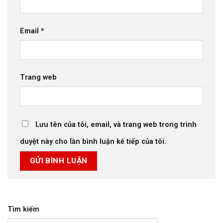
Email
*
Trang web
Lưu tên của tôi, email, và trang web trong trình
duyệt này cho lần bình luận kế tiếp của tôi.
Tìm kiếm