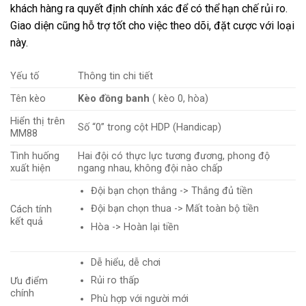
khách hàng ra quyết định chính xác để có thể hạn chế rủi ro.
Giao diện cũng hỗ trợ tốt cho việc theo dõi, đặt cược với loại
này.
Yếu tố
Thông tin chi tiết
Tên kèo
Kèo đồng banh
( kèo 0, hòa)
Hiển thị trên
Số “0” trong cột HDP (Handicap)
MM88
Tình huống
Hai đội có thực lực tương đương, phong độ
xuất hiện
ngang nhau, không đội nào chấp
Đội bạn chọn thắng -> Thắng đủ tiền
Đội bạn chọn thua -> Mất toàn bộ tiền
Cách tính
kết quả
Hòa -> Hoàn lại tiền
Dễ hiểu, dễ chơi
Rủi ro thấp
Ưu điểm
chính
Phù hợp với người mới