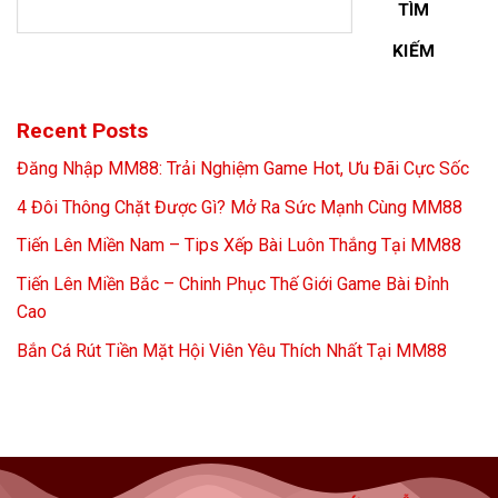
TÌM
KIẾM
Recent Posts
Đăng Nhập MM88: Trải Nghiệm Game Hot, Ưu Đãi Cực Sốc
4 Đôi Thông Chặt Được Gì? Mở Ra Sức Mạnh Cùng MM88
Tiến Lên Miền Nam – Tips Xếp Bài Luôn Thắng Tại MM88
Tiến Lên Miền Bắc – Chinh Phục Thế Giới Game Bài Đỉnh
Cao
Bắn Cá Rút Tiền Mặt Hội Viên Yêu Thích Nhất Tại MM88