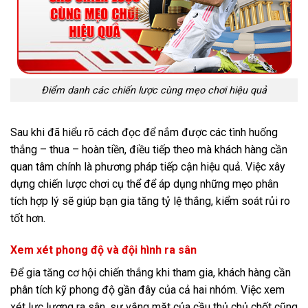
Điểm danh các chiến lược cùng mẹo chơi hiệu quả
Sau khi đã hiểu rõ cách đọc để nắm được các tình huống
thắng – thua – hoàn tiền, điều tiếp theo mà khách hàng cần
quan tâm chính là phương pháp tiếp cận hiệu quả. Việc xây
dựng chiến lược chơi cụ thể để áp dụng những mẹo phân
tích hợp lý sẽ giúp bạn gia tăng tỷ lệ thắng, kiểm soát rủi ro
tốt hơn.
Xem xét phong độ và đội hình ra sân
Để gia tăng cơ hội chiến thắng khi tham gia, khách hàng cần
phân tích kỹ phong độ gần đây của cả hai nhóm. Việc xem
xét lực lượng ra sân, sự vắng mặt của cầu thủ chủ chốt cũng